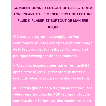
COMMENT DONNER LE GOÛT DE LA LECTURE À
TON ENFANT, ET LE MENER VERS UNE LECTURE
FLUIDE, PLAISIR ET SURTOUT DE MANIÈRE
LUDIQUE !
🩷 Dans ce programme complet, tu vas
comprendre tous les principes d’apprentissage
de la lecture avec la méthode Montessori, et
pourquoi l’enseigner de telle manière.
⭐️ Tu sauras accompagner ton enfant activité
après activité, en lui présentant le matériel
adéquat selon sa progression dans la lecture.
🌿 Tu seras guidée de A à Z, via de nombreuses
vidéos en situation, des PDF reprenant tout le
contenu de ta formation, des mindmaps, ainsi